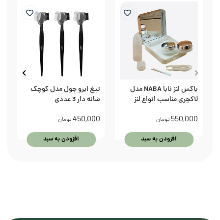
باکس لنز نابا NABA مدل
تیغ ابرو جول مدل کوچک
پ
لاکچری مناسب انواع لنز
شانه دار 3 عددی
کد 04
0
450,000
550,000
تومان
تومان
افزودن به سبد
افزودن به سبد