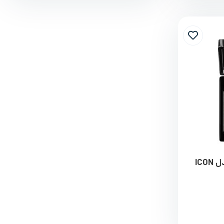
سایه چشم وت ان وایلد مدل ICON