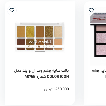
سایه چشم
پالت سایه چشم وت ان وایلد مدل
COLOR ICON شماره 4075E
1,450,000
تومان