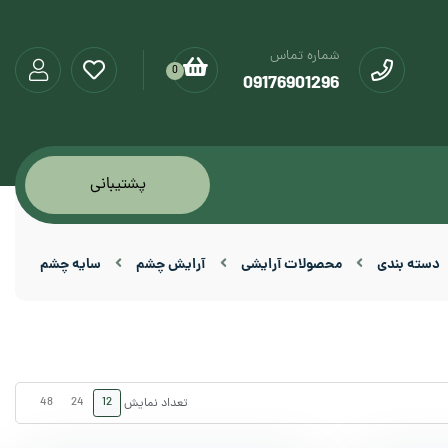
شماره تماس
0
09176901296
پشتیبانی
دسته بندی
محصولات آرایشی
آرایش چشم
سایه چشم
48
24
12
تعداد نمایش