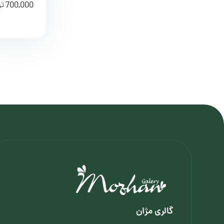
700,000
تو
گالری مژان