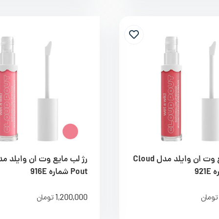
رژ لب مایع وت ان وایلد مدل Cloud
Pout شماره 916E
1,200,000
تومان
تومان