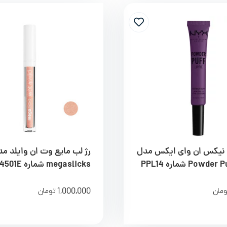
 نیکس ان وای ایکس مدل
رژ لب مایع وت ان وایلد م
Powder Puff Lippie شماره PPL14
megaslicks شماره 4501E
1,000,000
ومان
تومان