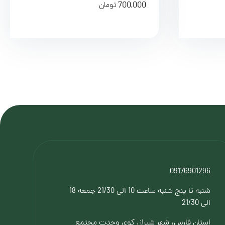
700,000
تومان
09176901296
شنبه تا پنج شنبه ساعت 10 الی 21/30 جمعه 18
الی 21/30
استان فارس، شهر شیراز، کوی وحدت مجتمع