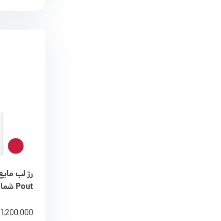
Pout شماره 920E
1,200,000