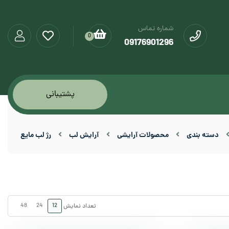
شماره تماس
0
09176901296
پشتیبانی
دسته بندی
محصولات آرایشی
آرایش لب
رژ لب مایع
48
24
12
تعداد نمایش