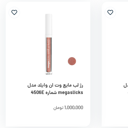
دل
رژ لب مایع وت ان وایلد مدل
megaslicks شماره 4506E
1,000,000
تومان