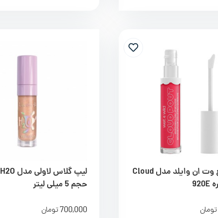
رژ لب مایع وت ان وایلد مدل Cloud
حجم 5 میلی لیتر
700,000
تومان
تومان